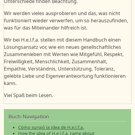
Unterschiede finden Beachtung.
Wir werden vieles ausprobieren und
das, was nicht
funktioniert
wieder verwerfen,
um so herauszufinden,
was für das Miteinander hilfreich ist.
W
ir bei
H.e.l.f.a.
stellen
mit diesem Handbuch einen
Lösungsansatz vor,
w
ie ein neues gesellschaftliches
Zusammenleben
mit Werten wie
Mitgefühl, Respekt,
Freiwilligkeit,
Menschlichkeit, Zusammenhalt,
Empathie, Verständnis, Unterstützung, Toleranz,
gelebte Liebe
und Eigenv
erantwortung funktionieren
kann
.
Viel Spaß beim Lesen.
Buch-Navigation
Cómo surgió la idea de H.e.l.f.a.
How the idea of H.e.l.f.a. came about