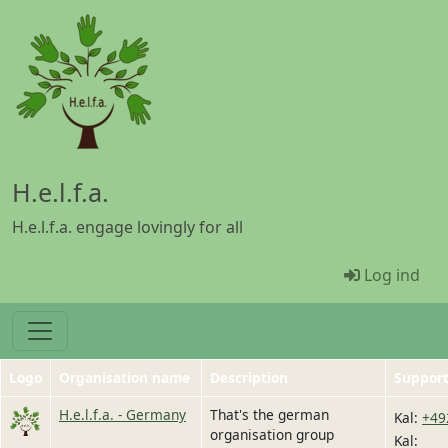
Gå til hovedindhold
H.e.l.f.a.
H.e.l.f.a. engage lovingly for all
Menü Ben
Log ind
Logo
Organisation name
Description
Suppor
Image
H.e.l.f.a. - Germany
That's the german
Kal
:
+49
organisation group
Kal
: