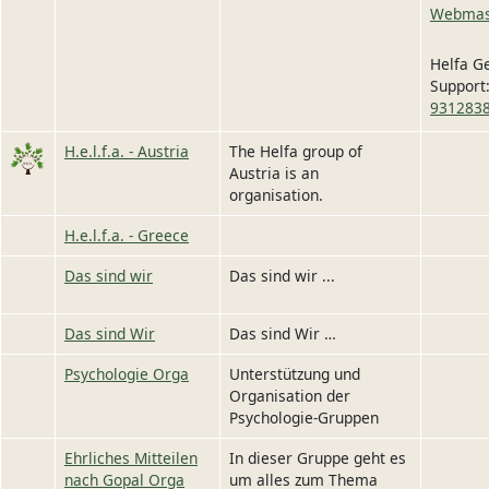
Webmas
Helfa G
Support
931283
Image
H.e.l.f.a. - Austria
The Helfa group of
Austria is an
organisation.
H.e.l.f.a. - Greece
Das sind wir
Das sind wir ...
Das sind Wir
Das sind Wir …
Psychologie Orga
Unterstützung und
Organisation der
Psychologie-Gruppen
Ehrliches Mitteilen
In dieser Gruppe geht es
nach Gopal Orga
um alles zum Thema